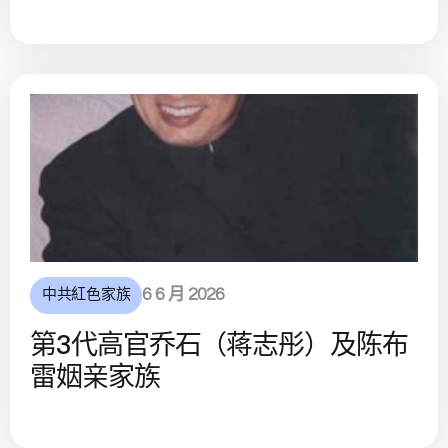
中共紅色家族
6 6 月 2026
第3代高官乔石（蒋志彤）及陈布
雷姻亲家族