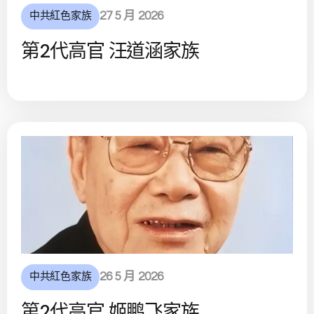
中共紅色家族
27 5 月 2026
第2代高官 汪道涵家族
中共紅色家族
26 5 月 2026
第2代高官 姬鹏飞家族