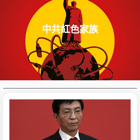
中共紅色家族
P
P
P
P
P
P
P
P
P
P
P
P
P
P
P
a
a
a
a
a
a
a
a
a
a
a
a
a
a
a
g
g
g
g
g
g
g
g
g
g
g
g
g
g
g
e
e
e
e
e
e
e
e
e
e
e
e
e
e
e