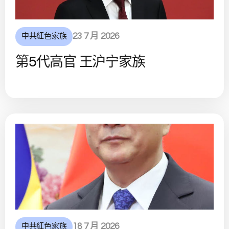
中共紅色家族
23 7 月 2026
第5代高官 王沪宁家族
中共紅色家族
18 7 月 2026