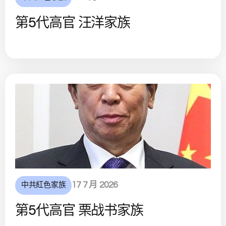
第5代高官 汪洋家族
中共紅色家族
17 7 月 2026
第5代高官 栗战书家族