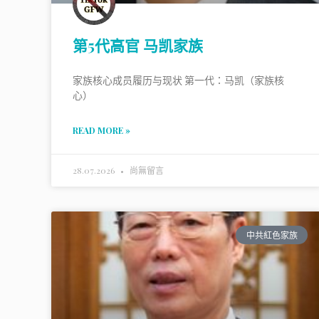
第5代高官 马凯家族
家族核心成员履历与现状 第一代：马凯（家族核
心）
READ MORE »
28.07.2026
尚無留言
中共紅色家族