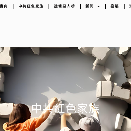
寶典
中共红色家族
建墻惡人榜
新闻
投稿
中共紅色家族