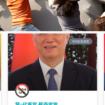
Page
Page
Page
Page
Page
Page
Page
Page
Page
Page
Page
Page
Page
Page
中共紅色家族
第5代高官 蔡奇家族