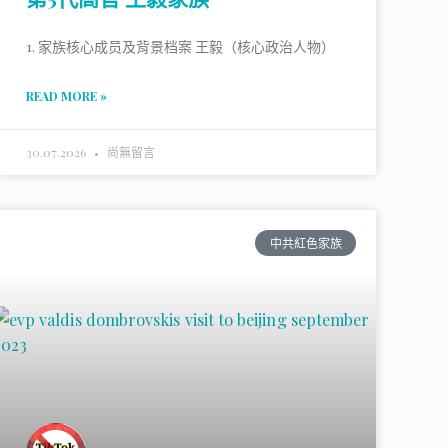
1. 家族核心成员及背景档案 王毅（核心政治人物）
READ MORE »
30.07.2026
尚無留言
中共紅色家族