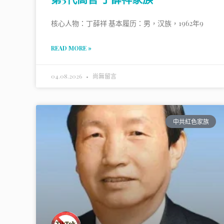
核心人物：丁薛祥 基本履历：男，汉族，1962年9
READ MORE »
04.08.2026
尚無留言
中共紅色家族