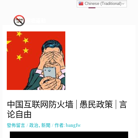
跳
Chinese (Traditional)
至
主
要
內
容
中国互联网防火墙 | 愚民政策 | 言
论自由
發佈留言
/
政治
,
新聞
/ 作者:
bangfw